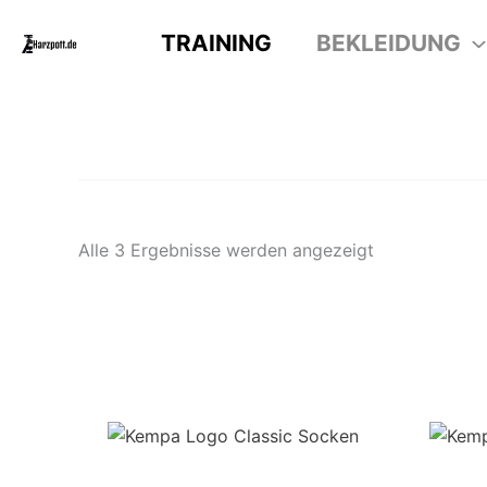
Zum
TRAINING
BEKLEIDUNG
Inhalt
springen
Alle 3 Ergebnisse werden angezeigt
Dieses
Produkt
weist
mehrere
Varianten
auf.