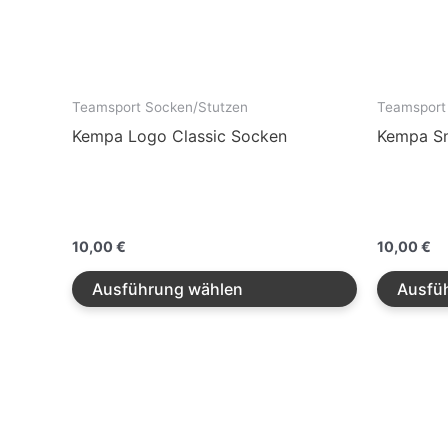
Die
Optionen
können
auf
der
Teamsport Socken/Stutzen
Teamsport
Produktseit
Kempa Logo Classic Socken
Kempa Sn
gewählt
werden
10,00
€
10,00
€
Ausführung wählen
Ausfü